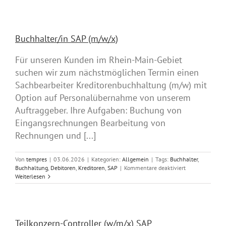
u.
Anlagentechnik
Gas
(m/w/x)
Buchhalter/in SAP (m/w/x)
Für unseren Kunden im Rhein-Main-Gebiet
suchen wir zum nächstmöglichen Termin einen
Sachbearbeiter Kreditorenbuchhaltung (m/w) mit
Option auf Personalübernahme von unserem
Auftraggeber. Ihre Aufgaben: Buchung von
Eingangsrechnungen Bearbeitung von
Rechnungen und [...]
Von
tempres
|
03.06.2026
|
Kategorien:
Allgemein
|
Tags:
Buchhalter
,
für
Buchhaltung
,
Debitoren
,
Kreditoren
,
SAP
|
Kommentare deaktiviert
Buchhalter/in
Weiterlesen
SAP
(m/w/x)
Teilkonzern-Controller (w/m/x) SAP