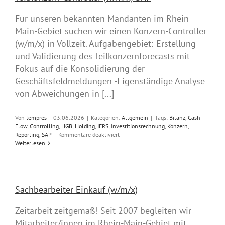
Für unseren bekannten Mandanten im Rhein-
Main-Gebiet suchen wir einen Konzern-Controller
(w/m/x) in Vollzeit. Aufgabengebiet:-Erstellung
und Validierung des Teilkonzernforecasts mit
Fokus auf die Konsolidierung der
Geschäftsfeldmeldungen -Eigenständige Analyse
von Abweichungen in [...]
Von
tempres
|
03.06.2026
|
Kategorien:
Allgemein
|
Tags:
Bilanz
,
Cash-
Flow
,
Controlling
,
HGB
,
Holding
,
IFRS
,
Investitionsrechnung
,
Konzern
,
für
Reporting
,
SAP
|
Kommentare deaktiviert
Teilkonzern-
Weiterlesen
Controller
(w/m/x)
SAP
Sachbearbeiter Einkauf (w/m/x)
Zeitarbeit zeitgemäß! Seit 2007 begleiten wir
Mitarbeiter/innen im Rhein-Main-Gebiet mit