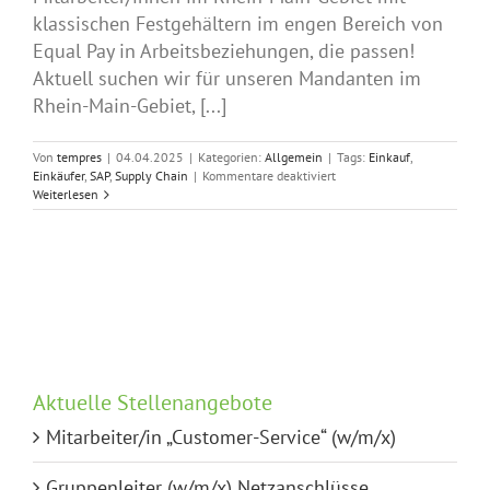
klassischen Festgehältern im engen Bereich von
Equal Pay in Arbeitsbeziehungen, die passen!
Aktuell suchen wir für unseren Mandanten im
Rhein-Main-Gebiet, [...]
Von
tempres
|
04.04.2025
|
Kategorien:
Allgemein
|
Tags:
Einkauf
,
für
Einkäufer
,
SAP
,
Supply Chain
|
Kommentare deaktiviert
Sachbearbeiter
Weiterlesen
Einkauf
(w/m/x)
Aktuelle Stellenangebote
Mitarbeiter/in „Customer-Service“ (w/m/x)
Gruppenleiter (w/m/x) Netzanschlüsse