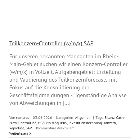
Teilkonzern-Controller (w/m/x) SAP
Für unseren bekannten Mandanten im Rhein-
Main-Gebiet suchen wir einen Konzern-Controller
(w/m/x) in Vollzeit. Aufgabengebiet:-Erstellung
und Validierung des Teilkonzernforecasts mit
Fokus auf die Konsolidierung der
Geschäftsfeldmeldungen -Eigenständige Analyse
von Abweichungen in [...]
Von
tempres
|
03.06.2026
|
Kategorien:
Allgemein
|
Tags:
Bilanz
,
Cash-
Flow
,
Controlling
,
HGB
,
Holding
,
IFRS
,
Investitionsrechnung
,
Konzern
,
für
Reporting
,
SAP
|
Kommentare deaktiviert
Teilkonzern-
Weiterlesen
Controller