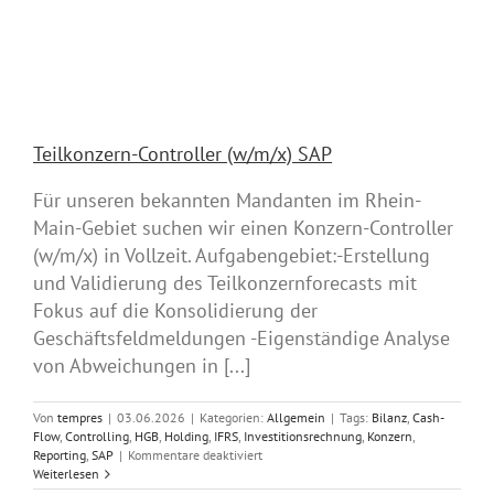
Teilkonzern-Controller (w/m/x) SAP
Für unseren bekannten Mandanten im Rhein-
Main-Gebiet suchen wir einen Konzern-Controller
(w/m/x) in Vollzeit. Aufgabengebiet:-Erstellung
und Validierung des Teilkonzernforecasts mit
Fokus auf die Konsolidierung der
Geschäftsfeldmeldungen -Eigenständige Analyse
von Abweichungen in [...]
Von
tempres
|
03.06.2026
|
Kategorien:
Allgemein
|
Tags:
Bilanz
,
Cash-
Flow
,
Controlling
,
HGB
,
Holding
,
IFRS
,
Investitionsrechnung
,
Konzern
,
für
Reporting
,
SAP
|
Kommentare deaktiviert
Teilkonzern-
Weiterlesen
Controller