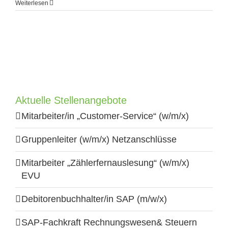
Direktvermittlung
Weiterlesen
–
LKW-
/
KFZ-
/
Nutzfahrzeugmechaniker,
KFZ-
Mechatroniker,
Schlosser
Aktuelle Stellenangebote
Mitarbeiter/in „Customer-Service“ (w/m/x)
Gruppenleiter (w/m/x) Netzanschlüsse
Mitarbeiter „Zählerfernauslesung“ (w/m/x)
EVU
Debitorenbuchhalter/in SAP (m/w/x)
SAP-Fachkraft Rechnungswesen& Steuern