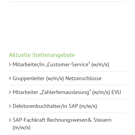
Auftragsabwicklung
SAP
„PM“,
Baustrom
(m/w/x)
Aktuelle Stellenangebote
Mitarbeiter/in „Customer-Service“ (w/m/x)
Gruppenleiter (w/m/x) Netzanschlüsse
Mitarbeiter „Zählerfernauslesung“ (w/m/x) EVU
Debitorenbuchhalter/in SAP (m/w/x)
SAP-Fachkraft Rechnungswesen& Steuern
(m/w/x)