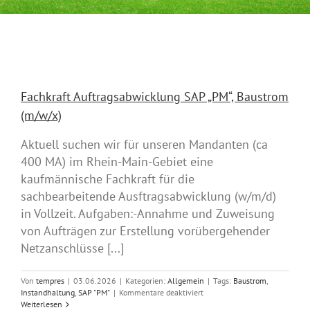
Fachkraft Auftragsabwicklung SAP „PM“, Baustrom
(m/w/x)
Aktuell suchen wir für unseren Mandanten (ca
400 MA) im Rhein-Main-Gebiet eine
kaufmännische Fachkraft für die
sachbearbeitende Ausftragsabwicklung (w/m/d)
in Vollzeit. Aufgaben:-Annahme und Zuweisung
von Aufträgen zur Erstellung vorübergehender
Netzanschlüsse [...]
Von
tempres
|
03.06.2026
|
Kategorien:
Allgemein
|
Tags:
Baustrom
,
für
Instandhaltung
,
SAP "PM"
|
Kommentare deaktiviert
Fachkraft
Weiterlesen