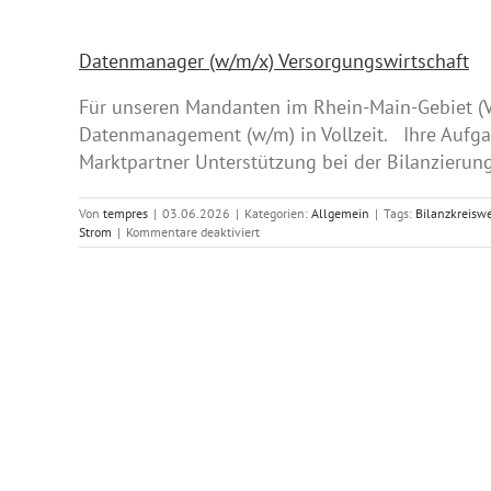
Datenmanager (w/m/x) Versorgungswirtschaft
Für unseren Mandanten im Rhein-Main-Gebiet (Ve
Datenmanagement (w/m) in Vollzeit. Ihre Aufga
Marktpartner Unterstützung bei der Bilanzierung
Von
tempres
|
03.06.2026
|
Kategorien:
Allgemein
|
Tags:
Bilanzkreisw
für
Strom
|
Kommentare deaktiviert
Datenmanager
(w/m/x)
Versorgungswirtschaft